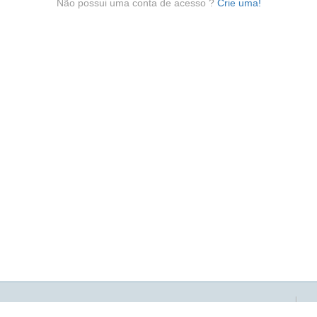
Não possui uma conta de acesso ?
Crie uma!
Universidade do Estado da Bahia -
UNEB. 2016
Rua Silveira Martins, 2555, Cabula. Salvador-B