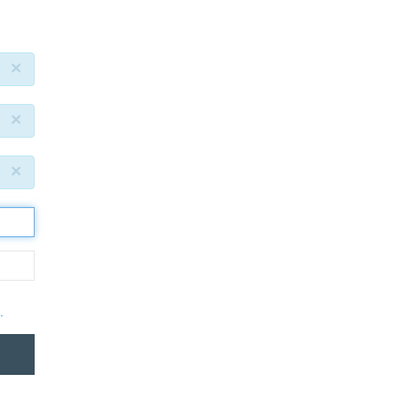
×
×
×
.